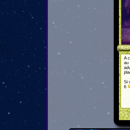
Act
A c
au 
ad
pla
Si
6