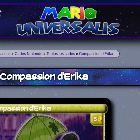
ccueil
»
Cartes Nintendo
»
Toutes les cartes
»
Compassion d'Erika
Compassion d'Erika
passion d'Erika
5