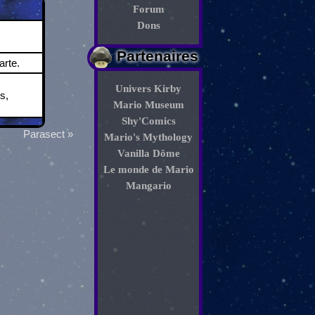
Forum
Dons
Partenaires
rte.
Univers Kirby
s,
Mario Museum
Shy'Comics
Parasect »
Mario's Mythology
Vanilla Dôme
Le monde de Mario
Mangario