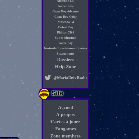
Nintendo DS
Game Cube
Game Boy Advance
Game Boy Color
Nintendo 64
Virtual Boy
Philips CD-i
Super Nintendo
Game Boy
Nintendo Entertainment System
Smartphones
Dossiers
Help Zone
@MarioUnivRsalis
Site
Accueil
À propos
Cartes à jouer
Fangames
Zone membres