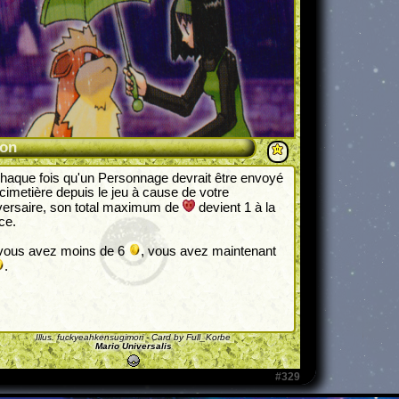
ion
haque fois qu'un Personnage devrait être envoyé
cimetière depuis le jeu à cause de votre
versaire, son total maximum de
devient 1 à la
ce.
 vous avez moins de 6
, vous avez maintenant
.
Illus.
fuckyeahkensugimori
- Card by Full_Korbe
Mario Universalis
#329