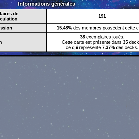
Informations générales
aires de
191
rculation
ession
15.48%
des membres possèdent cette ca
38
exemplaires joués.
n
Cette carte est présente dans
35
deck
ce qui représente
7.37%
des decks.