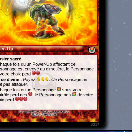
er-Up
asier sacré
haque fois qu'un Power-Up affectant ce
sonnage est envoyé au cimetière, le Personnage
votre choix perd
.
rce divine :
Payez
. Ce Personnage ne
t pas attaquer.
chaque fois qu'un Personnage
sous votre
trôle perd des
, le Personnage non-
de votre
oix perd
.
Illus.
WireFrame
- Card by Full_Korbe
Mario Universalis
#217