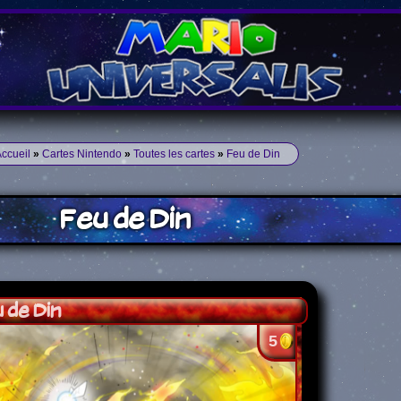
ccueil
»
Cartes Nintendo
»
Toutes les cartes
»
Feu de Din
Feu de Din
 de Din
5