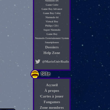
Nintendo DS
Game Cube
Game Boy Advance
Game Boy Color
Nintendo 64
Virtual Boy
Philips CD-i
Super Nintendo
Game Boy
Nintendo Entertainment System
Smartphones
Dossiers
Help Zone
@MarioUnivRsalis
Site
Accueil
À propos
Cartes à jouer
Fangames
Zone membres