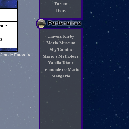
Forum
Dons
Partenaires
rte.
Univers Kirby
s,
Mario Museum
Shy'Comics
Vent de Farore »
Mario's Mythology
Vanilla Dôme
Le monde de Mario
Mangario