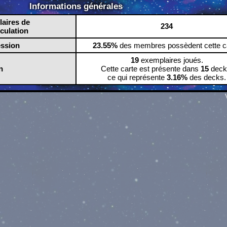
Informations générales
aires de
234
rculation
ession
23.55%
des membres possèdent cette ca
19
exemplaires joués.
n
Cette carte est présente dans
15
deck
ce qui représente
3.16%
des decks.