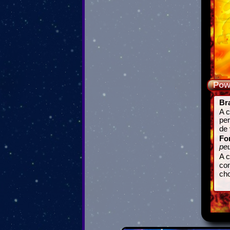
Pow
Br
A c
per
de 
Fo
peu
A 
con
ch