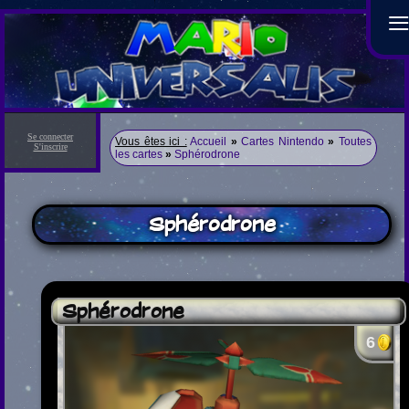
Se connecter
Vous êtes ici :
Accueil
»
Cartes Nintendo
»
Toutes
S'inscrire
les cartes
»
Sphérodrone
Sphérodrone
Sphérodrone
6