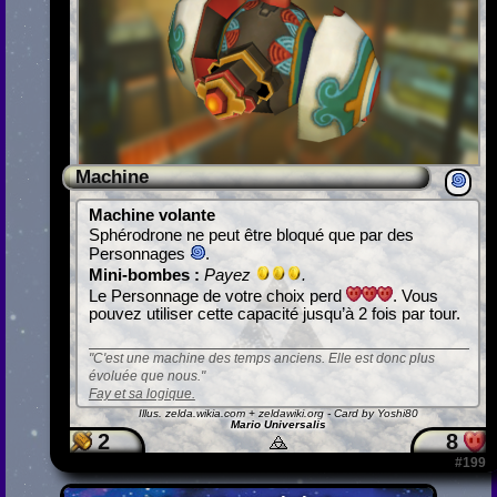
Machine
Machine volante
Sphérodrone ne peut être bloqué que par des
Personnages
.
Mini-bombes :
Payez
.
Le Personnage de votre choix perd
. Vous
pouvez utiliser cette capacité jusqu’à 2 fois par tour.
C'est une machine des temps anciens. Elle est donc plus
évoluée que nous.
Fay et sa logique.
Illus.
zelda.wikia.com + zeldawiki.org
- Card by Yoshi80
Mario Universalis
2
8
#199