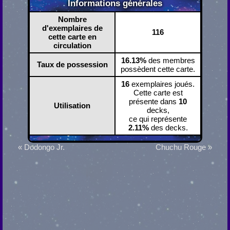
Informations générales
Nombre
d'exemplaires de
116
cette carte en
circulation
16.13%
des membres
Taux de possession
possèdent cette carte.
16
exemplaires joués.
Cette carte est
présente dans
10
Utilisation
decks,
ce qui représente
2.11%
des decks.
« Dodongo Jr.
Chuchu Rouge »