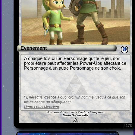
Evénement
A chaque fois qu'un Personnage quitte le jeu, son
propriétaire peut affecter les Power-Ups affectant ce
Personnage à un autre Personnage de son choix.
L'hérédité, c'est ce à quoi croit un homme jusqu'à ce que son
fils devienne un délinquant.
Henri Louis Mencken
Illus.
smashbros.com
- Card by Limaperou
Mario Universalis
#178