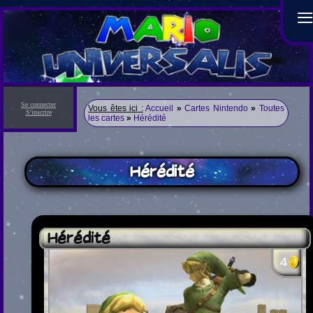
Se connecter
Vous êtes ici :
Accueil
»
Cartes Nintendo
»
Toutes
S'inscrire
les cartes
»
Hérédité
Hérédité
Hérédité
4