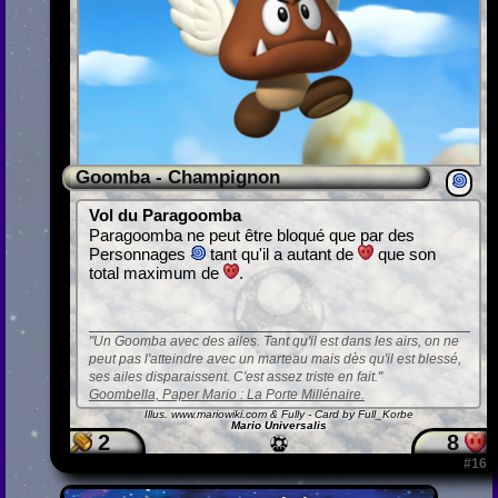
Goomba - Champignon
Vol du Paragoomba
Paragoomba ne peut être bloqué que par des
Personnages
tant qu'il a autant de
que son
total maximum de
.
Un Goomba avec des ailes. Tant qu'il est dans les airs, on ne
peut pas l'atteindre avec un marteau mais dès qu'il est blessé,
ses ailes disparaissent. C'est assez triste en fait.
Goombella, Paper Mario : La Porte Millénaire.
Illus.
www.mariowiki.com & Fully
- Card by Full_Korbe
Mario Universalis
2
8
#16