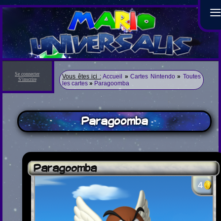
Se connecter
Vous êtes ici :
Accueil
»
Cartes Nintendo
»
Toutes
S'inscrire
les cartes
»
Paragoomba
Paragoomba
Paragoomba
4