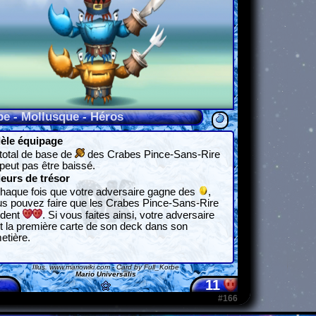
be - Mollusque - Héros
dèle équipage
total de base de
des Crabes Pince-Sans-Rire
peut pas être baissé.
leurs de trésor
haque fois que votre adversaire gagne des
,
s pouvez faire que les Crabes Pince-Sans-Rire
rdent
. Si vous faites ainsi, votre adversaire
 la première carte de son deck dans son
etière.
Illus.
www.mariowiki.com
- Card by Full_Korbe
Mario Universalis
11
#166