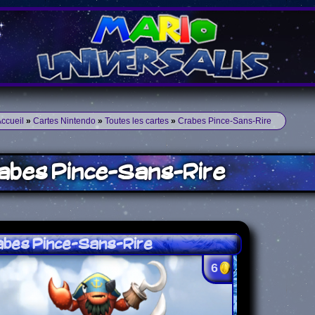
ccueil
»
Cartes Nintendo
»
Toutes les cartes
»
Crabes Pince-Sans-Rire
abes Pince-Sans-Rire
abes Pince-Sans-Rire
6