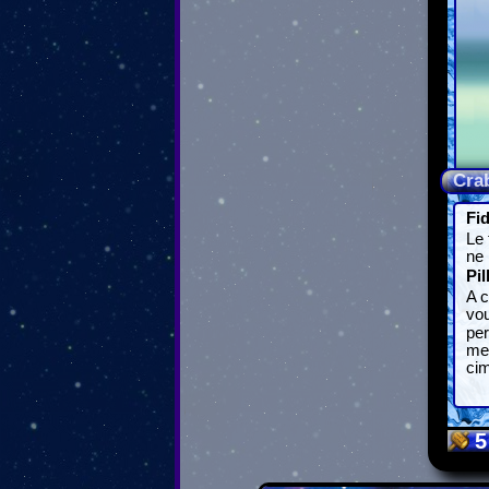
Cra
Fi
Le 
ne 
Pil
A c
vou
pe
met
cim
5