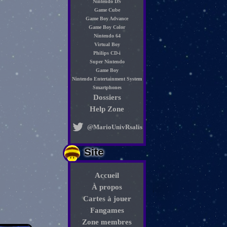
Nintendo DS
Game Cube
Game Boy Advance
Game Boy Color
Nintendo 64
Virtual Boy
Philips CD-i
Super Nintendo
Game Boy
Nintendo Entertainment System
Smartphones
Dossiers
Help Zone
@MarioUnivRsalis
Site
Accueil
À propos
Cartes à jouer
Fangames
Zone membres