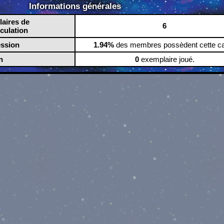
Informations générales
aires de
6
rculation
ession
1.94%
des membres possèdent cette ca
n
0
exemplaire joué.