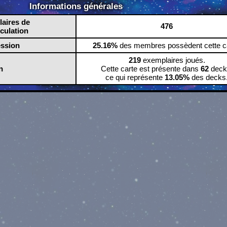
Informations générales
aires de
476
rculation
ession
25.16%
des membres possèdent cette ca
219
exemplaires joués.
n
Cette carte est présente dans
62
deck
ce qui représente
13.05%
des decks