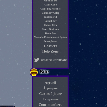
Nintendo DS
Game Cube
Game Boy Advance
Game Boy Color
Nintendo 64
Virtual Boy
Philips CD-i
Super Nintendo
Game Boy
Nintendo Entertainment System
Smartphones
Dossiers
Help Zone
@MarioUnivRsalis
Site
Accueil
À propos
Cartes à jouer
Fangames
Zone membres