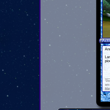
Act
Ann
Lan
pio
Do
ses
Man