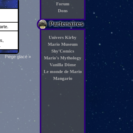
Forum
Dons
Partenaires
rte.
Univers Kirby
s,
Mario Museum
.
Shy'Comics
Piège glacé »
Mario's Mythology
Vanilla Dôme
Le monde de Mario
Mangario