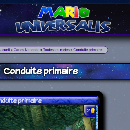
ccueil
»
Cartes Nintendo
»
Toutes les cartes
»
Conduite primaire
Conduite primaire
duite primaire
2