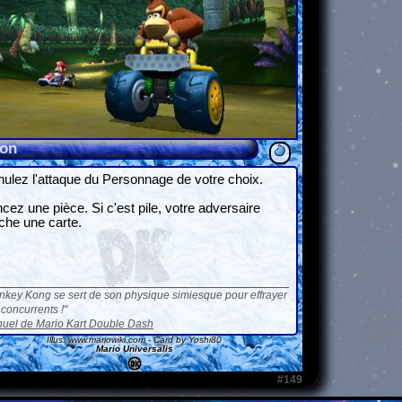
ion
ulez l'attaque du Personnage de votre choix.
cez une pièce. Si c'est pile, votre adversaire
che une carte.
nkey Kong se sert de son physique simiesque pour effrayer
 concurrents !
uel de Mario Kart Double Dash
Illus.
www.mariowiki.com
- Card by Yoshi80
Mario Universalis
#149