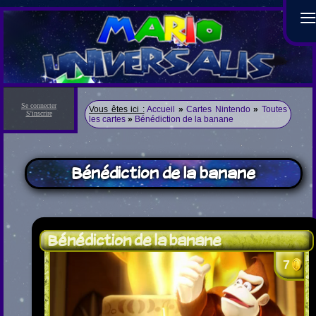
Se connecter
Vous êtes ici :
Accueil
»
Cartes Nintendo
»
Toutes
S'inscrire
les cartes
»
Bénédiction de la banane
Bénédiction de la banane
Bénédiction de la banane
7