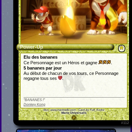
Power-Up
Elu des bananes
Ce Personnage est un Héros et gagne
.
5 bananes par jour
Au début de chacun de vos tours, ce Personnage
regagne tous ses
.
BANANES !
Donkey Kong
Illus.
www.mariowiki.com
- Card by Full_Korbe
Mario Universalis
#112