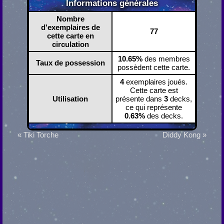
Informations générales
Nombre
d'exemplaires de
77
cette carte en
circulation
10.65%
des membres
Taux de possession
possèdent cette carte.
4
exemplaires joués.
Cette carte est
Utilisation
présente dans
3
decks,
ce qui représente
0.63%
des decks.
« Tiki Torche
Diddy Kong »