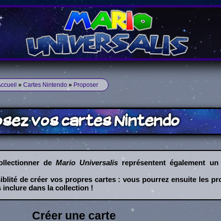
ccueil
»
Cartes Nintendo
»
Proposer
sez vos cartes Nintendo
ollectionner de
Mario Universalis
représentent également un 
blité de créer vos propres cartes : vous pourrez ensuite les p
es inclure dans la collection !
Créer une carte