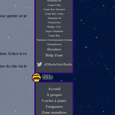
Nintendo DS
Game Cube
Game Boy Advance
Game Boy Color
pour garder un je
Nintendo 64
Virtual Boy
Philips CD-i
Super Nintendo
Game Boy
Nintendo Entertainment System
Smartphones
Dossiers
iteur. Grâce à ce
Help Zone
@MarioUnivRsalis
on du site via le
Site
Accueil
À propos
Cartes à jouer
Fangames
Zone membres