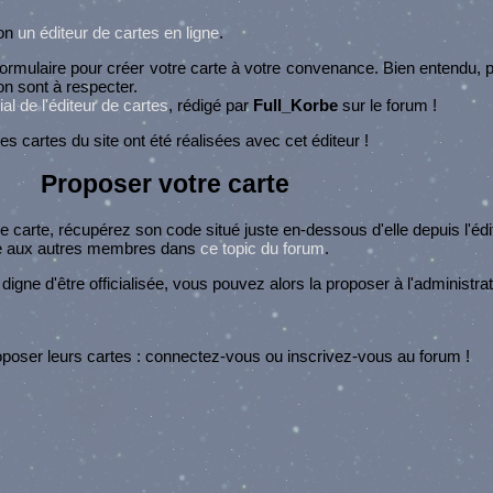
ion
un éditeur de cartes en ligne
.
 formulaire pour créer votre carte à votre convenance. Bien entendu, 
on sont à respecter.
ial de l'éditeur de cartes
, rédigé par
Full_Korbe
sur le forum !
cartes du site ont été réalisées avec cet éditeur !
Proposer votre carte
re carte, récupérez son code situé juste en-dessous d'elle depuis l'éd
te aux autres membres dans
ce topic du forum
.
digne d'être officialisée, vous pouvez alors la proposer à l'administrati
poser leurs cartes : connectez-vous ou inscrivez-vous au forum !